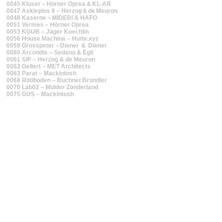
0045 Kluser – Hörner Oprea & KL‑AR
0047 Asklepios 8 – Herzog & de Meuron
0048 Kaserne – MIDERI & HAFO
0051 Vermes – Hörner Oprea
0053 KGUB – Jäger Koechlin
0056 House Machina – Hutte.xyz
0059 Grosspeter – Diener & Diener
0060 Arcondis – Sedano & Egli
0061 SIP – Herzog & de Meuron
0062 Gellert – MET Architects
0063 Parat – Mackintosh
0068 Rötiboden – Buchner Bründler
0070 Lab02 – Mulder Zonderland
0075 GUS – Mackintosh