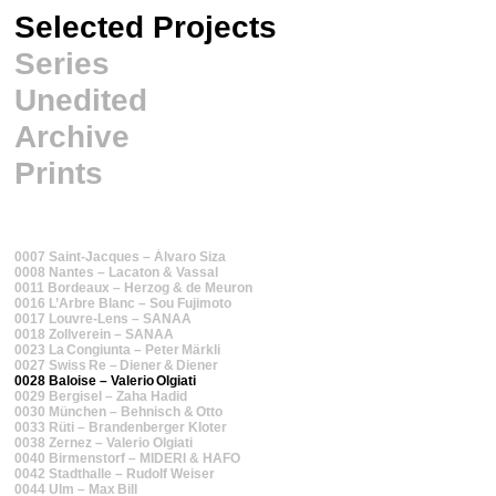
Selected Projects
Series
Unedited
Archive
Prints
0007 Saint‑Jacques – Álvaro Siza
0008 Nantes – Lacaton & Vassal
0011 Bordeaux – Herzog & de Meuron
0016 L’Arbre Blanc – Sou Fujimoto
0017 Louvre‑Lens – SANAA
0018 Zollverein – SANAA
0023 La Congiunta – Peter Märkli
0027 Swiss Re – Diener & Diener
0028 Baloise – Valerio Olgiati
0029 Bergisel – Zaha Hadid
0030 München – Behnisch & Otto
0033 Rüti – Brandenberger Kloter
0038 Zernez – Valerio Olgiati
0040 Birmenstorf – MIDERI & HAFO
0042 Stadthalle – Rudolf Weiser
0044 Ulm – Max Bill